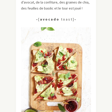
d’avocat, de la confiture, des graines de chia,
des feuilles de basilic et le tour est joué !
• [
a v o c a d o
t o a s t ] •