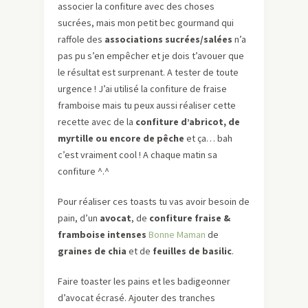
associer la confiture avec des choses
sucrées, mais mon petit bec gourmand qui
raffole des
associations sucrées/salées
n’a
pas pu s’en empêcher et je dois t’avouer que
le résultat est surprenant. A tester de toute
urgence ! J’ai utilisé la confiture de fraise
framboise mais tu peux aussi réaliser cette
recette avec de la
confiture d’abricot, de
myrtille ou encore de pêche
et ça… bah
c’est vraiment cool ! A chaque matin sa
confiture ^.^
Pour réaliser ces toasts tu vas avoir besoin de
pain, d’un
avocat
, de
confiture fraise &
framboise intenses
Bonne Maman
de
graines de chia
et de
feuilles de basilic
.
Faire toaster les pains et les badigeonner
d’avocat écrasé. Ajouter des tranches