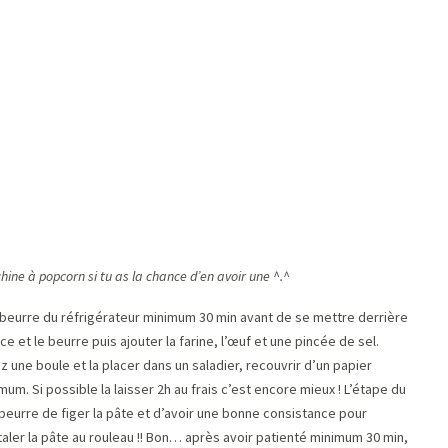
ine à popcorn si tu as la chance d’en avoir une ^.^
e beurre du réfrigérateur minimum 30 min avant de se mettre derrière
e et le beurre puis ajouter la farine, l’œuf et une pincée de sel.
une boule et la placer dans un saladier, recouvrir d’un papier
um. Si possible la laisser 2h au frais c’est encore mieux ! L’étape du
 beurre de figer la pâte et d’avoir une bonne consistance pour
taler la pâte au rouleau !! Bon… après avoir patienté minimum 30 min,