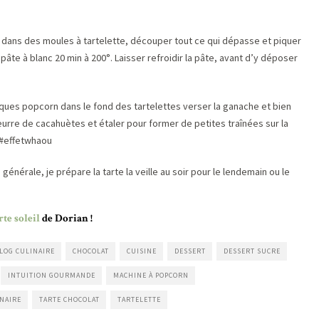
 dans des moules à tartelette, découper tout ce qui dépasse et piquer
 pâte à blanc 20 min à 200°. Laisser refroidir la pâte, avant d’y déposer
ques popcorn dans le fond des tartelettes verser la ganache et bien
eurre de cacahuètes et étaler pour former de petites traînées sur la
s #effetwhaou
générale, je prépare la tarte la veille au soir pour le lendemain ou le
arte soleil
de Dorian !
LOG CULINAIRE
CHOCOLAT
CUISINE
DESSERT
DESSERT SUCRE
INTUITION GOURMANDE
MACHINE À POPCORN
INAIRE
TARTE CHOCOLAT
TARTELETTE