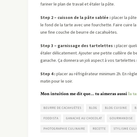
fariner le plan de travail et étaler la pâte.
Step 2 – cuisson de la pâte sablée :
placer la pâte
le fond de la tarte avec une fourchette. Faire cuire la
une fine couche de beurre de cacahuètes.
Step 3 – garnissage des tartelettes :
placer quel
étaler délicatement. Ajouter une petite cuillère de b
ganache. Ça donnera un joli aspect à vos tartelette
Step 4 :
placer au réfrigérateur minimum 2h. En règle 
matin pour le soir.
Mon intuition me dit que… tu aimeras aussi
la t
BEURRE DE CACAHUÈTES
BLOG
BLOG CUISINE
B
FODDISTA
GANACHE AU CHOCOLAT
GOURMANDISE
PHOTOGRAPHIE CULINAIRE
RECETTE
STYLISME CUL