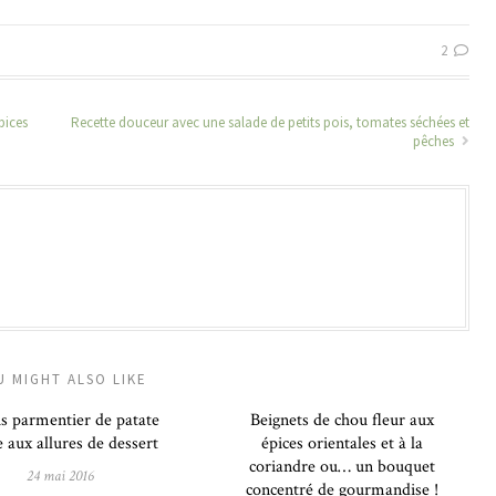
2
pices
Recette douceur avec une salade de petits pois, tomates séchées et
pêches
U MIGHT ALSO LIKE
s parmentier de patate
Beignets de chou fleur aux
 aux allures de dessert
épices orientales et à la
coriandre ou… un bouquet
24 mai 2016
concentré de gourmandise !