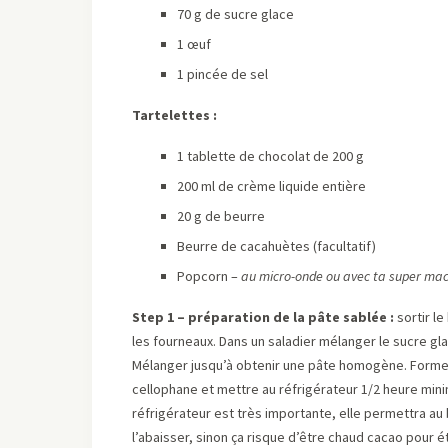
70 g de sucre glace
1 œuf
1 pincée de sel
Tartelettes :
1 tablette de chocolat de 200 g
200 ml de crème liquide entière
20 g de beurre
Beurre de cacahuètes (facultatif)
Popcorn –
au micro-onde ou avec ta super mach
Step 1 – préparation de la pâte sablée :
sortir l
les fourneaux. Dans un saladier mélanger le sucre glac
Mélanger jusqu’à obtenir une pâte homogène. Formez 
cellophane et mettre au réfrigérateur 1/2 heure minim
réfrigérateur est très importante, elle permettra au
l’abaisser, sinon ça risque d’être chaud cacao pour é