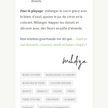
donuts.
Pour le glaçage
: mélanger le sucre glace avec
le blanc d’oeuf, ajouter le jus de citron et le
colorant. Mélanger. Napper les donuts et
décorer avec des fleurs en pâte d’amande.
Mon intuition gourmande me dit que…
Gaufres
aux épinards, saumon, aneth et baies rouges
!
BLOG CUISINE
BLOGUEUSE CULINAIRE
BLOGUEUSE FOOD
CUISINE MAISON
DONUT
DONUTS
FLEUR
FOOD
FOOD STYLING
GAUFRIER
GLAÇAGE
HOMADE
INTUITION GOURMANDE