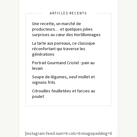
ARTICLES RÉCENTS
Une recette, un marché de
producteurs… et quelques jolies
surprises au cœur des Hortillonnages
La tarte aux poireaux, ce classique
réconfortant qui traverse les
générations
Portrait Gourmand Cristel : pain au
levain
Soupe de légumes, oeuf mollet et
oignons frits
Citrouilles feuilletées et farcies au
poulet
[instagram-feed num=6 cols=6 imagepadding=0