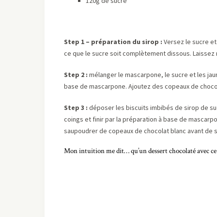
120g de sucre
Step 1 – préparation du sirop :
Versez le sucre et 
ce que le sucre soit complètement dissous. Laissez r
Step 2 :
mélanger le mascarpone, le sucre et les jau
base de mascarpone. Ajoutez des copeaux de chocola
Step 3 :
déposer les biscuits imbibés de sirop de s
coings et finir par la préparation à base de mascarpon
saupoudrer de copeaux de chocolat blanc avant de s
Mon intuition me dit… qu’un dessert chocolaté avec c