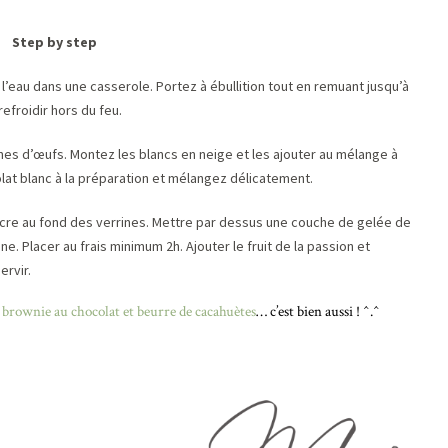
Step by step
l’eau dans une casserole. Portez à ébullition tout en remuant jusqu’à
efroidir hors du feu.
nes d’œufs. Montez les blancs en neige et les ajouter au mélange à
t blanc à la préparation et mélangez délicatement.
ucre au fond des verrines. Mettre par dessus une couche de gelée de
e. Placer au frais minimum 2h. Ajouter le fruit de la passion et
ervir.
e
brownie au chocolat et beurre de cacahuètes
… c’est bien aussi ! ^.^