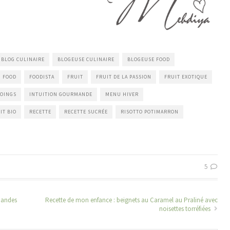
BLOG CULINAIRE
BLOGEUSE CULINAIRE
BLOGEUSE FOOD
FOOD
FOODISTA
FRUIT
FRUIT DE LA PASSION
FRUIT EXOTIQUE
COINGS
INTUITION GOURMANDE
MENU HIVER
IT BIO
RECETTE
RECETTE SUCRÉE
RISOTTO POTIMARRON
5
mandes
Recette de mon enfance : beignets au Caramel au Praliné avec
noisettes torréfiées