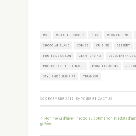
BIO
BISCUIT BOUDOIR
BLOG
BLOG CUISINE
CHOCOLAT BLANC
COINGS
CUISINE
DESSERT
FRUITS DE SAISON
GEANT CASINO
GELEE EXTRA DE 
PHOTOGRAPHIE CULINAIRE
POIRE ET CACTUS
PRODU
STYLISME CULINAIRE
TIRAMISU
30 DÉCEMBRE 2017
By
POIRE ET CACTUS
Mon menu d'hiver : risotto au potimarron et éclats d'a
grillées