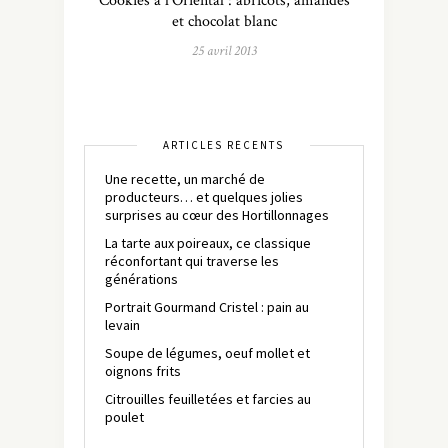
Cookies à l’Oriental : abricots, amandes
et chocolat blanc
25 avril 2013
ARTICLES RÉCENTS
Une recette, un marché de
producteurs… et quelques jolies
surprises au cœur des Hortillonnages
La tarte aux poireaux, ce classique
réconfortant qui traverse les
générations
Portrait Gourmand Cristel : pain au
levain
Soupe de légumes, oeuf mollet et
oignons frits
Citrouilles feuilletées et farcies au
poulet