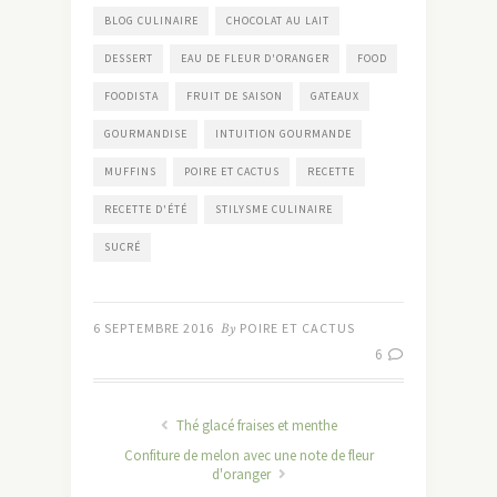
BLOG CULINAIRE
CHOCOLAT AU LAIT
DESSERT
EAU DE FLEUR D'ORANGER
FOOD
FOODISTA
FRUIT DE SAISON
GATEAUX
GOURMANDISE
INTUITION GOURMANDE
MUFFINS
POIRE ET CACTUS
RECETTE
RECETTE D'ÉTÉ
STILYSME CULINAIRE
SUCRÉ
6 SEPTEMBRE 2016
By
POIRE ET CACTUS
6
Thé glacé fraises et menthe
Confiture de melon avec une note de fleur
d'oranger