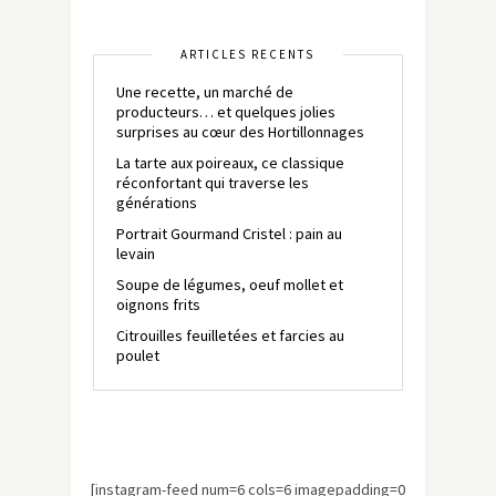
ARTICLES RÉCENTS
Une recette, un marché de
producteurs… et quelques jolies
surprises au cœur des Hortillonnages
La tarte aux poireaux, ce classique
réconfortant qui traverse les
générations
Portrait Gourmand Cristel : pain au
levain
Soupe de légumes, oeuf mollet et
oignons frits
Citrouilles feuilletées et farcies au
poulet
[instagram-feed num=6 cols=6 imagepadding=0