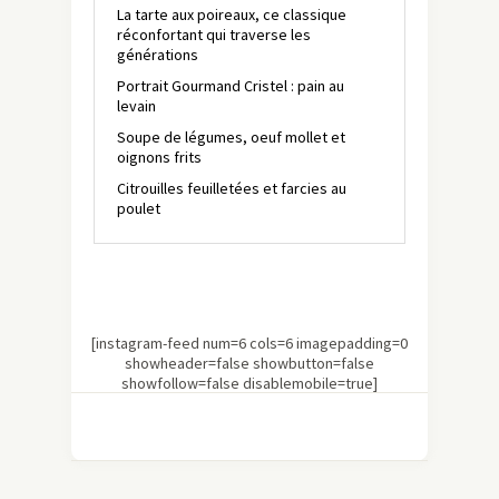
La tarte aux poireaux, ce classique
réconfortant qui traverse les
générations
Portrait Gourmand Cristel : pain au
levain
Soupe de légumes, oeuf mollet et
oignons frits
Citrouilles feuilletées et farcies au
poulet
[instagram-feed num=6 cols=6 imagepadding=0
showheader=false showbutton=false
showfollow=false disablemobile=true]