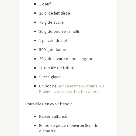
1 oeuf
25 cl de lait tiède
70 g de sucre
30 g de beurre ramolli
1 pincée de sel
500 g de farine
20 g de levure de boulangerie
1L d’huile de friture
Sucre glace
Un pot de
Bonne Maman Caramel au
Praliné avec noisettes torréfiées
Vous allez en avoir besoin :
Papier sulfurisé
Emporte pièce d’environ 8cm de
diamètre