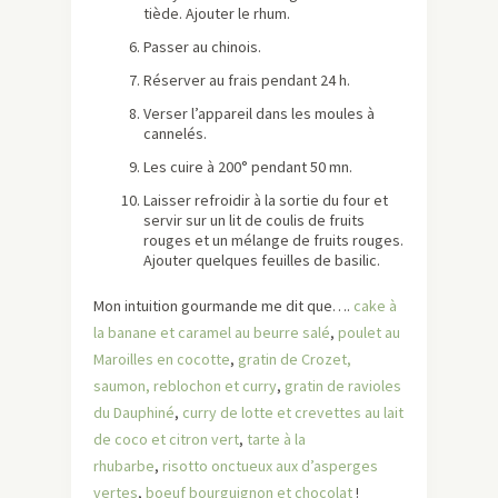
tiède. Ajouter le rhum.
Passer au chinois.
Réserver au frais pendant 24 h.
Verser l’appareil dans les moules à
cannelés.
Les cuire à 200° pendant 50 mn.
Laisser refroidir à la sortie du four et
servir sur un lit de coulis de fruits
rouges et un mélange de fruits rouges.
Ajouter quelques feuilles de basilic.
Mon intuition gourmande me dit que….
cake à
la banane et caramel au beurre salé
,
poulet au
Maroilles en cocotte
,
gratin de Crozet,
saumon, reblochon et curry
,
gratin de ravioles
du Dauphiné
,
curry de lotte et crevettes au lait
de coco et citron vert
,
tarte à la
rhubarbe
,
risotto onctueux aux d’asperges
vertes
,
boeuf bourguignon et chocolat
!